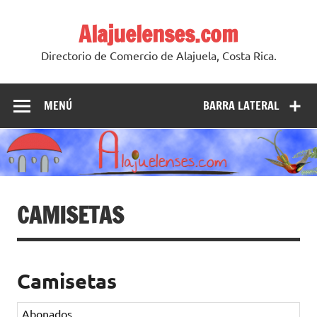
Skip
to
Alajuelenses.com
content
Directorio de Comercio de Alajuela, Costa Rica.
MENÚ
BARRA LATERAL
CAMISETAS
Camisetas
Abonados