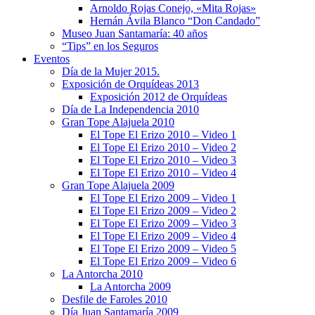
Arnoldo Rojas Conejo, «Mita Rojas»
Hernán Ávila Blanco “Don Candado”
Museo Juan Santamaría: 40 años
“Tips” en los Seguros
Eventos
Día de la Mujer 2015.
Exposición de Orquídeas 2013
Exposición 2012 de Orquídeas
Día de La Independencia 2010
Gran Tope Alajuela 2010
El Tope El Erizo 2010 – Video 1
El Tope El Erizo 2010 – Video 2
El Tope El Erizo 2010 – Video 3
El Tope El Erizo 2010 – Video 4
Gran Tope Alajuela 2009
El Tope El Erizo 2009 – Video 1
El Tope El Erizo 2009 – Video 2
El Tope El Erizo 2009 – Video 3
El Tope El Erizo 2009 – Video 4
El Tope El Erizo 2009 – Video 5
El Tope El Erizo 2009 – Video 6
La Antorcha 2010
La Antorcha 2009
Desfile de Faroles 2010
Día Juan Santamaría 2009