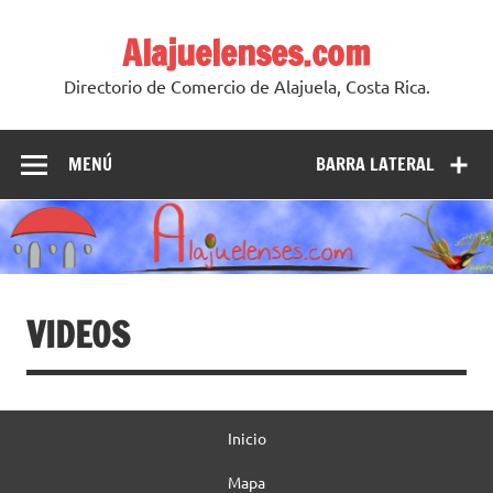
Skip
to
Alajuelenses.com
content
Directorio de Comercio de Alajuela, Costa Rica.
MENÚ
BARRA LATERAL
VIDEOS
Inicio
Mapa