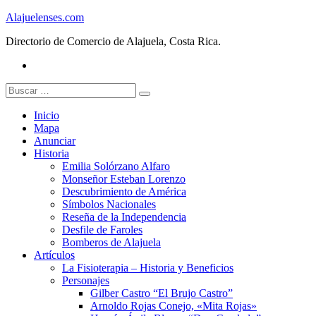
Skip
Alajuelenses.com
to
Directorio de Comercio de Alajuela, Costa Rica.
content
Facebook
Buscar:
Inicio
Mapa
Anunciar
Historia
Emilia Solórzano Alfaro
Monseñor Esteban Lorenzo
Descubrimiento de América
Símbolos Nacionales
Reseña de la Independencia
Desfile de Faroles
Bomberos de Alajuela
Artículos
La Fisioterapia – Historia y Beneficios
Personajes
Gilber Castro “El Brujo Castro”
Arnoldo Rojas Conejo, «Mita Rojas»