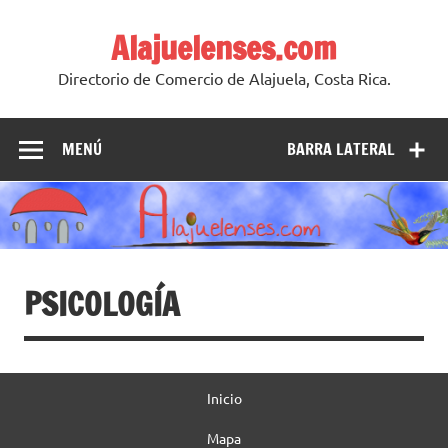
Skip
to
Alajuelenses.com
content
Directorio de Comercio de Alajuela, Costa Rica.
MENÚ
BARRA LATERAL
PSICOLOGÍA
Inicio
Mapa