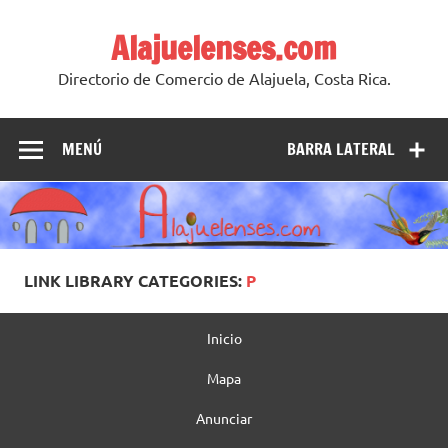
Skip
to
Alajuelenses.com
content
Directorio de Comercio de Alajuela, Costa Rica.
MENÚ
BARRA LATERAL
LINK LIBRARY CATEGORIES:
P
Inicio
Mapa
Anunciar