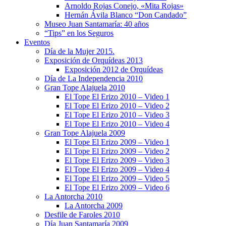
Arnoldo Rojas Conejo, «Mita Rojas»
Hernán Ávila Blanco “Don Candado”
Museo Juan Santamaría: 40 años
“Tips” en los Seguros
Eventos
Día de la Mujer 2015.
Exposición de Orquídeas 2013
Exposición 2012 de Orquídeas
Día de La Independencia 2010
Gran Tope Alajuela 2010
El Tope El Erizo 2010 – Video 1
El Tope El Erizo 2010 – Video 2
El Tope El Erizo 2010 – Video 3
El Tope El Erizo 2010 – Video 4
Gran Tope Alajuela 2009
El Tope El Erizo 2009 – Video 1
El Tope El Erizo 2009 – Video 2
El Tope El Erizo 2009 – Video 3
El Tope El Erizo 2009 – Video 4
El Tope El Erizo 2009 – Video 5
El Tope El Erizo 2009 – Video 6
La Antorcha 2010
La Antorcha 2009
Desfile de Faroles 2010
Día Juan Santamaría 2009