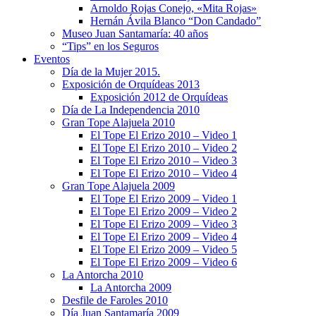
Arnoldo Rojas Conejo, «Mita Rojas»
Hernán Ávila Blanco “Don Candado”
Museo Juan Santamaría: 40 años
“Tips” en los Seguros
Eventos
Día de la Mujer 2015.
Exposición de Orquídeas 2013
Exposición 2012 de Orquídeas
Día de La Independencia 2010
Gran Tope Alajuela 2010
El Tope El Erizo 2010 – Video 1
El Tope El Erizo 2010 – Video 2
El Tope El Erizo 2010 – Video 3
El Tope El Erizo 2010 – Video 4
Gran Tope Alajuela 2009
El Tope El Erizo 2009 – Video 1
El Tope El Erizo 2009 – Video 2
El Tope El Erizo 2009 – Video 3
El Tope El Erizo 2009 – Video 4
El Tope El Erizo 2009 – Video 5
El Tope El Erizo 2009 – Video 6
La Antorcha 2010
La Antorcha 2009
Desfile de Faroles 2010
Día Juan Santamaría 2009