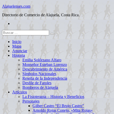
Skip
Alajuelenses.com
to
Directorio de Comercio de Alajuela, Costa Rica.
content
Facebook
Buscar:
Inicio
Mapa
Anunciar
Historia
Emilia Solórzano Alfaro
Monseñor Esteban Lorenzo
Descubrimiento de América
Símbolos Nacionales
Reseña de la Independencia
Desfile de Faroles
Bomberos de Alajuela
Artículos
La Fisioterapia – Historia y Beneficios
Personajes
Gilber Castro “El Brujo Castro”
Arnoldo Rojas Conejo, «Mita Rojas»