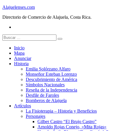
Skip
Alajuelenses.com
to
Directorio de Comercio de Alajuela, Costa Rica.
content
Facebook
Buscar:
Inicio
Mapa
Anunciar
Historia
Emilia Solórzano Alfaro
Monseñor Esteban Lorenzo
Descubrimiento de América
Símbolos Nacionales
Reseña de la Independencia
Desfile de Faroles
Bomberos de Alajuela
Artículos
La Fisioterapia – Historia y Beneficios
Personajes
Gilber Castro “El Brujo Castro”
Arnoldo Rojas Conejo, «Mita Rojas»