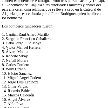
acuden Bomberos de Nicaragua, Ministros de Educación y Trabajo,
el Gobernador de Alajuela altas autoridades militares y civiles del
país a la ceremonia religiosa que se lleva a cabo en la Catedral de
Alajuela que es celebrada por el Pbro. Rodríguez quien bendice a
los bomberos.
Los bomberos fundadores fueron:
1. Capitán Raúl Alfaro Murillo
2. Sargento Francisco Caballero
3. Cabo Jorge Julio Moya
4. Víctor Manuel Herrera
5. Álvaro Molina
6. Roberto Sibaja
7. Neftalí Morera
8. Carlos Cordero
9. Willy Lizano
10. Héctor Sánchez
11. Miguel Ángel Codero
12. Jorge Luis Espinoza
13. Omar Vargas
14. Ricardo Balde
15. Marcos Calderón
16. Ángel Álvarez
17. Alfio Piva