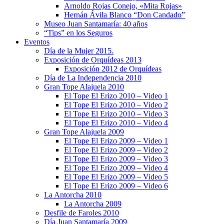
Arnoldo Rojas Conejo, «Mita Rojas»
Hernán Ávila Blanco “Don Candado”
Museo Juan Santamaría: 40 años
“Tips” en los Seguros
Eventos
Día de la Mujer 2015.
Exposición de Orquídeas 2013
Exposición 2012 de Orquídeas
Día de La Independencia 2010
Gran Tope Alajuela 2010
El Tope El Erizo 2010 – Video 1
El Tope El Erizo 2010 – Video 2
El Tope El Erizo 2010 – Video 3
El Tope El Erizo 2010 – Video 4
Gran Tope Alajuela 2009
El Tope El Erizo 2009 – Video 1
El Tope El Erizo 2009 – Video 2
El Tope El Erizo 2009 – Video 3
El Tope El Erizo 2009 – Video 4
El Tope El Erizo 2009 – Video 5
El Tope El Erizo 2009 – Video 6
La Antorcha 2010
La Antorcha 2009
Desfile de Faroles 2010
Día Juan Santamaría 2009