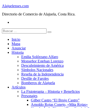
Skip
Alajuelenses.com
to
Directorio de Comercio de Alajuela, Costa Rica.
content
Facebook
Buscar:
Inicio
Mapa
Anunciar
Historia
Emilia Solórzano Alfaro
Monseñor Esteban Lorenzo
Descubrimiento de América
Símbolos Nacionales
Reseña de la Independencia
Desfile de Faroles
Bomberos de Alajuela
Artículos
La Fisioterapia – Historia y Beneficios
Personajes
Gilber Castro “El Brujo Castro”
Arnoldo Rojas Conejo, «Mita Rojas»