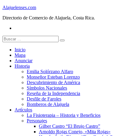
Skip
Alajuelenses.com
to
Directorio de Comercio de Alajuela, Costa Rica.
content
Facebook
Buscar:
Inicio
Mapa
Anunciar
Historia
Emilia Solórzano Alfaro
Monseñor Esteban Lorenzo
Descubrimiento de América
Símbolos Nacionales
Reseña de la Independencia
Desfile de Faroles
Bomberos de Alajuela
Artículos
La Fisioterapia – Historia y Beneficios
Personajes
Gilber Castro “El Brujo Castro”
Arnoldo Rojas Conejo, «Mita Rojas»