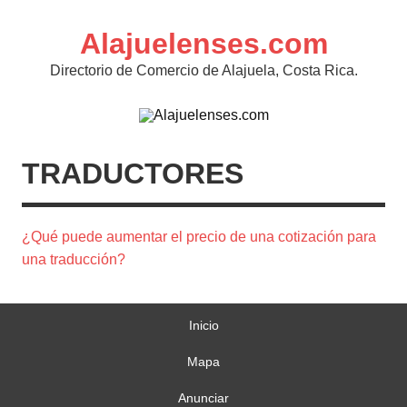
Skip
to
content
Alajuelenses.com
Directorio de Comercio de Alajuela, Costa Rica.
TRADUCTORES
¿Qué puede aumentar el precio de una cotización para
una traducción?
Inicio
Mapa
Anunciar